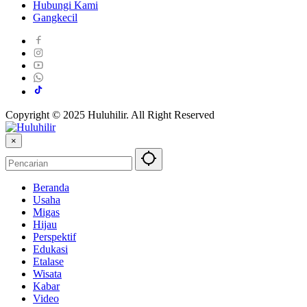
Hubungi Kami
Gangkecil
Copyright © 2025 Huluhilir. All Right Reserved
×
Beranda
Usaha
Migas
Hijau
Perspektif
Edukasi
Etalase
Wisata
Kabar
Video