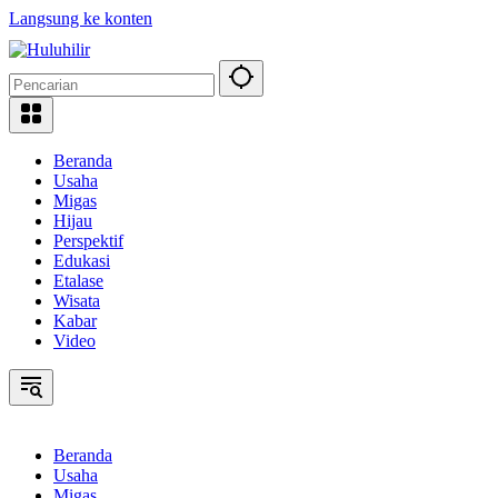
Langsung ke konten
Beranda
Usaha
Migas
Hijau
Perspektif
Edukasi
Etalase
Wisata
Kabar
Video
Beranda
Usaha
Migas