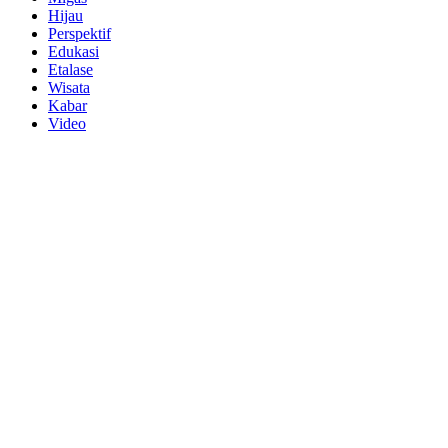
Hijau
Perspektif
Edukasi
Etalase
Wisata
Kabar
Video