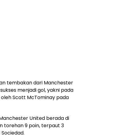
aan tembakan dari Manchester
sukses menjadi gol, yakni pada
n oleh Scott McTominay pada
anchester United berada di
 torehan 9 poin, terpaut 3
 Sociedad.