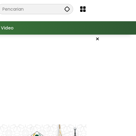
Video
×