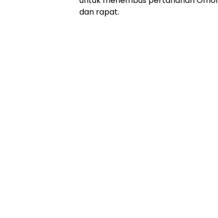
untuk menembus pertahanan Omoni
dan rapat.