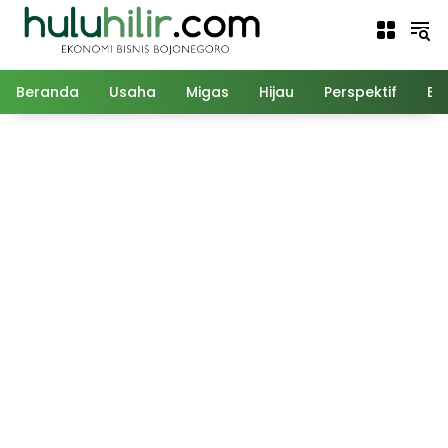
Langsung
ke
konten
Beranda
Usaha
Migas
Hijau
Perspektif
Ed