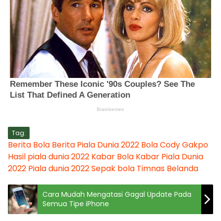
Tag:
Berita Bola
Berita Piala Dunia 2022
Bola
Cody Gakpo
Hasil piala dunia 2022
Kabar Bola
Kabar Piala Dunia
2022
Piala dunia 2022
Sepak bola
Timnas Belanda
Cara Mudah Mengatasi Gagal Update Pada
Semua Tipe iPhone