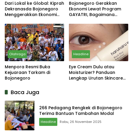
Dari Lokal ke Global: Kiprah
Bojonegoro Gerakkan
Dekranasda Bojonegoro
Ekonomi Lewat Program
Menggerakkan Ekonomi
GAYATRI, Bagaimana
Daerah
Hasilnya?
Olahraga
Headline
Menpora Resmi Buka
Eye Cream Dulu atau
Kejuaraan Tarkam di
Moisturizer? Panduan
Bojonegoro
Lengkap Urutan Skincare
yang Tepat
Baca Juga
266 Pedagang Rengkek di Bojonegoro
Terima Bantuan Tambahan Modal
Headline
Rabu, 26 November 2025