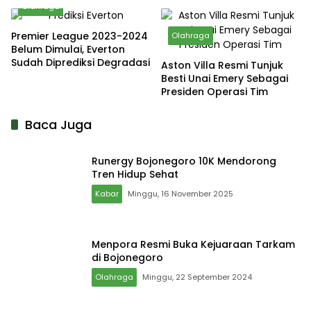
United, David Beckham
Olahraga
Hampir Gabung Sang Rival
Premier League 2023-2024
Olahraga
Belum Dimulai, Everton
Sudah Diprediksi Degradasi
Aston Villa Resmi Tunjuk
Besti Unai Emery Sebagai
Presiden Operasi Tim
Baca Juga
Runergy Bojonegoro 10K Mendorong
Tren Hidup Sehat
Kabar
Minggu, 16 November 2025
Menpora Resmi Buka Kejuaraan Tarkam
di Bojonegoro
Olahraga
Minggu, 22 September 2024