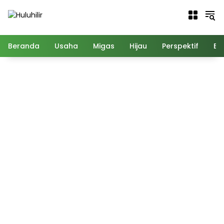
Langsung
ke
konten
Beranda
Usaha
Migas
Hijau
Perspektif
Ed