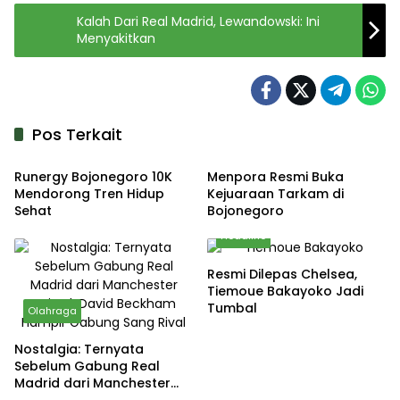
Kalah Dari Real Madrid, Lewandowski: Ini
Menyakitkan
Pos Terkait
Kabar
Olahraga
Runergy Bojonegoro 10K
Menpora Resmi Buka
Mendorong Tren Hidup
Kejuaraan Tarkam di
Sehat
Bojonegoro
Headline
Resmi Dilepas Chelsea,
Tiemoue Bakayoko Jadi
Tumbal
Olahraga
Nostalgia: Ternyata
Sebelum Gabung Real
Madrid dari Manchester