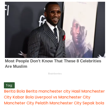
Tag:
Berita Bola
Berita manchester city
Hasil Manchester
City
Kabar Bola
Liverpool vs Manchester City
Mancheter City
Pelatih Manchester City
Sepak bola