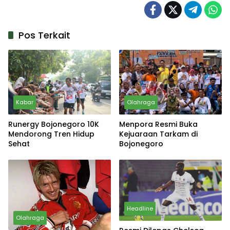
Pos Terkait
Kabar
Olahraga
Runergy Bojonegoro 10K
Menpora Resmi Buka
Mendorong Tren Hidup
Kejuaraan Tarkam di
Sehat
Bojonegoro
Headline
Olahraga