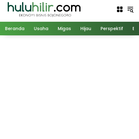
Langsung
ke
konten
Beranda
Usaha
Migas
Hijau
Perspektif
Ed