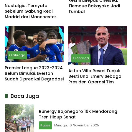
Resmi Dilepas Chelsea,
Nostalgia: Ternyata
Tiemoue Bakayoko Jadi
Sebelum Gabung Real
Tumbal
Madrid dari Manchester
United, David Beckham
Hampir Gabung Sang Rival
Olahraga
Olahraga
Premier League 2023-2024
Aston Villa Resmi Tunjuk
Belum Dimulai, Everton
Besti Unai Emery Sebagai
Sudah Diprediksi Degradasi
Presiden Operasi Tim
Baca Juga
Runergy Bojonegoro 10K Mendorong
Tren Hidup Sehat
Kabar
Minggu, 16 November 2025