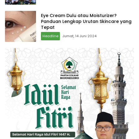
Eye Cream Dulu atau Moisturizer?
Panduan Lengkap Urutan Skincare yang
Tepat
Headline
Jumat, 14 Juni 2024