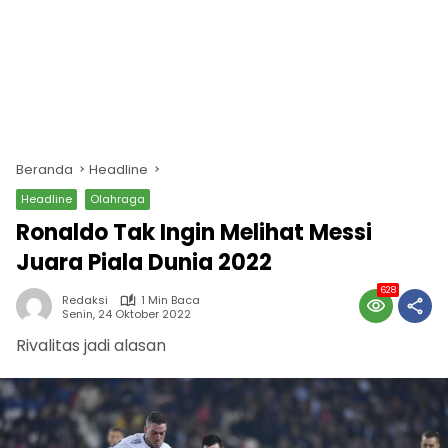
Beranda
Headline
Headline
Olahraga
Ronaldo Tak Ingin Melihat Messi
Juara Piala Dunia 2022
628
Redaksi
1 Min Baca
Senin, 24 Oktober 2022
Rivalitas jadi alasan