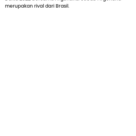
merupakan rival dari Brasil.