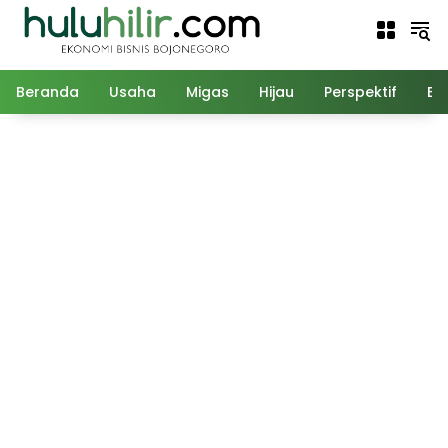
Langsung
ke
konten
Beranda
Usaha
Migas
Hijau
Perspektif
Ed