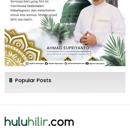
Popular Posts