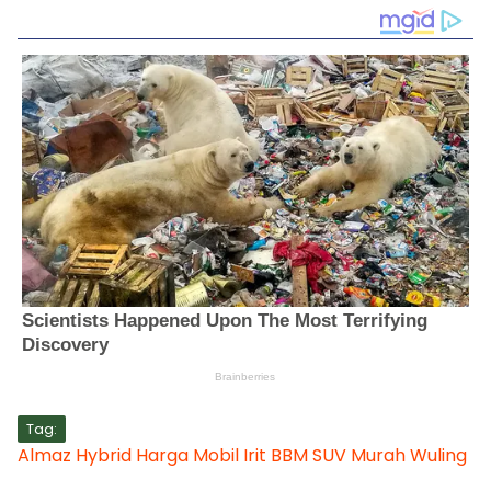
Tag:
Almaz Hybrid
Harga Mobil
Irit BBM
SUV Murah
Wuling