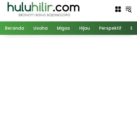
Langsung
ke
konten
Beranda
Usaha
Migas
Hijau
Perspektif
Ed