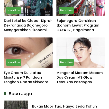
Headline
Headline
Dari Lokal ke Global: Kiprah
Bojonegoro Gerakkan
Dekranasda Bojonegoro
Ekonomi Lewat Program
Menggerakkan Ekonomi
GAYATRI, Bagaimana
Daerah
Hasilnya?
Headline
Headline
Eye Cream Dulu atau
Mengenal Macam Macam
Moisturizer? Panduan
Day Cream MS Glow:
Lengkap Urutan Skincare
Temukan Pasangan
yang Tepat
Sempurna untuk Wajahmu!
Baca Juga
Bukan Mobil Tua, Hanya Beda Tahun