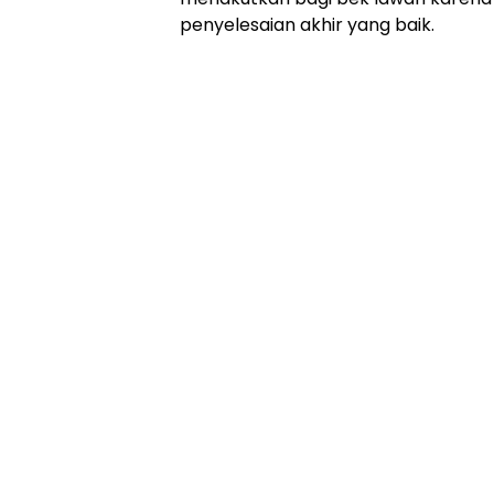
penyelesaian akhir yang baik.