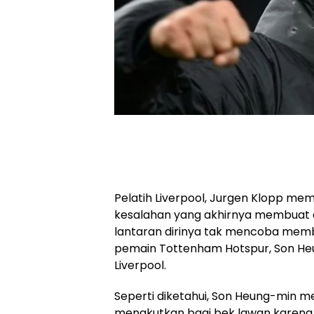
Pelatih Liverpool, Jurgen Klopp mem
kesalahan yang akhirnya membuat d
lantaran dirinya tak mencoba me
pemain Tottenham Hotspur, Son He
Liverpool.
Seperti diketahui, Son Heung-min me
menakutkan bagi bek lawan karena