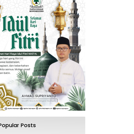
Popular Posts