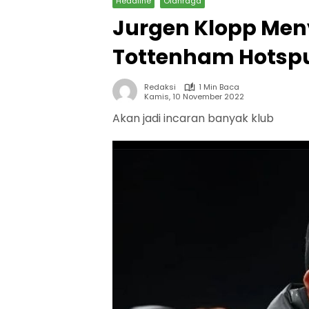
Headline
Olahraga
Jurgen Klopp Men
Tottenham Hotsp
Redaksi
1 Min Baca
Kamis, 10 November 2022
Akan jadi incaran banyak klub