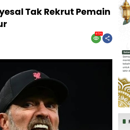
yesal Tak Rekrut Pemain
ur
8726