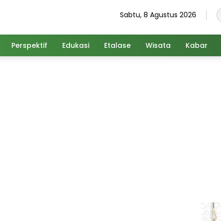
Sabtu, 8 Agustus 2026
Perspektif
Edukasi
Etalase
Wisata
Kabar