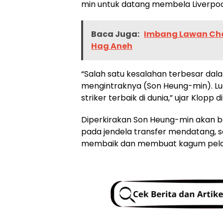
min untuk datang membela Liverpoo
Baca Juga:
Imbang Lawan Chel
Hag Aneh
“Salah satu kesalahan terbesar dal
mengintraknya (Son Heung-min). Luar
striker terbaik di dunia,” ujar Klopp d
Diperkirakan Son Heung-min akan ban
pada jendela transfer mendatang,
membaik dan membuat kagum pelati