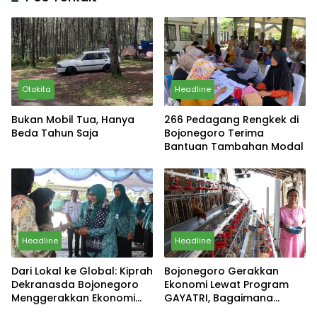
Otokita
Headline
Bukan Mobil Tua, Hanya
266 Pedagang Rengkek di
Beda Tahun Saja
Bojonegoro Terima
Bantuan Tambahan Modal
Headline
Headline
Dari Lokal ke Global: Kiprah
Bojonegoro Gerakkan
Dekranasda Bojonegoro
Ekonomi Lewat Program
Menggerakkan Ekonomi
GAYATRI, Bagaimana
Daerah
Hasilnya?