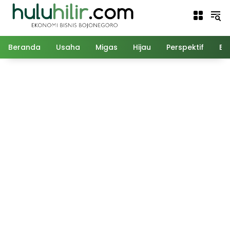
Langsung
ke
konten
Beranda
Usaha
Migas
Hijau
Perspektif
Ed