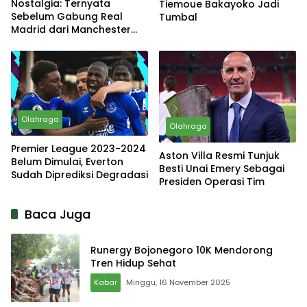
Nostalgia: Ternyata
Tiemoue Bakayoko Jadi
Sebelum Gabung Real
Tumbal
Madrid dari Manchester
United, David Beckham
Hampir Gabung Sang Rival
Olahraga
Olahraga
Premier League 2023-2024
Aston Villa Resmi Tunjuk
Belum Dimulai, Everton
Besti Unai Emery Sebagai
Sudah Diprediksi Degradasi
Presiden Operasi Tim
Baca Juga
Runergy Bojonegoro 10K Mendorong
Tren Hidup Sehat
Kabar
Minggu, 16 November 2025