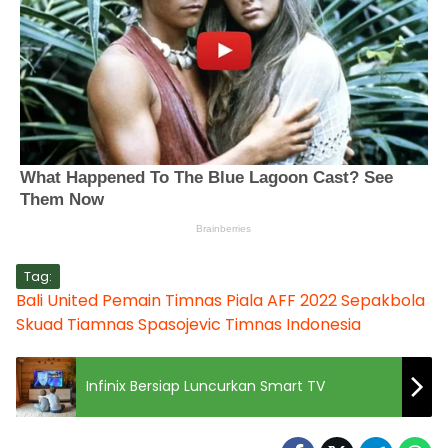
Tag:
Bali United
Pemain Timnas
Piala AFF 2022
Sepakbola
Skuad Tiamnas
Spasojevic
Timnas Indonesia
Infinix Bersiap Luncurkan Smart TV