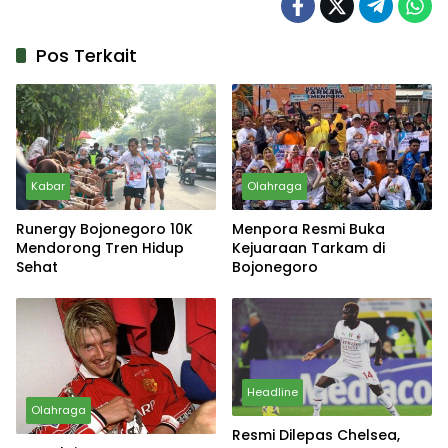
Pos Terkait
Kabar
Olahraga
Runergy Bojonegoro 10K
Menpora Resmi Buka
Mendorong Tren Hidup
Kejuaraan Tarkam di
Sehat
Bojonegoro
Headline
Olahraga
Resmi Dilepas Chelsea,