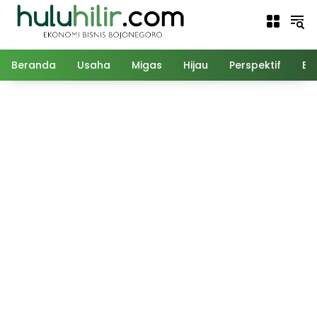
Langsung
ke
konten
Beranda
Usaha
Migas
Hijau
Perspektif
Ed