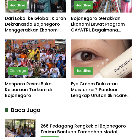
Headline
Headline
Dari Lokal ke Global: Kiprah
Bojonegoro Gerakkan
Dekranasda Bojonegoro
Ekonomi Lewat Program
Menggerakkan Ekonomi
GAYATRI, Bagaimana
Daerah
Hasilnya?
Olahraga
Headline
Menpora Resmi Buka
Eye Cream Dulu atau
Kejuaraan Tarkam di
Moisturizer? Panduan
Bojonegoro
Lengkap Urutan Skincare
yang Tepat
Baca Juga
266 Pedagang Rengkek di Bojonegoro
Terima Bantuan Tambahan Modal