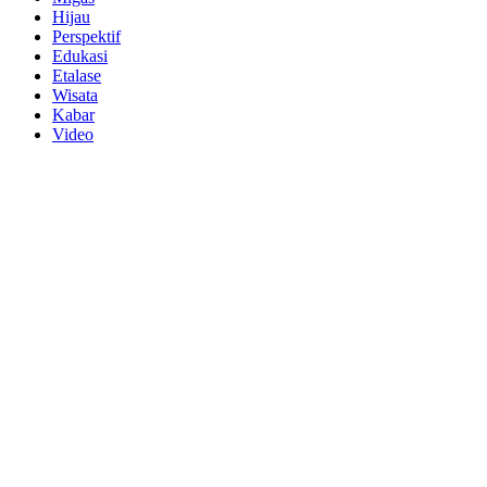
Hijau
Perspektif
Edukasi
Etalase
Wisata
Kabar
Video