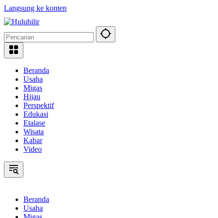
Langsung ke konten
Beranda
Usaha
Migas
Hijau
Perspektif
Edukasi
Etalase
Wisata
Kabar
Video
Beranda
Usaha
Migas