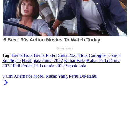
Tag:
Berita Bola
Berita Piala Dunia 2022
Bola
Carragher
Gareth
Southgate
Hasil piala dunia 2022
Kabar Bola
Kabar Piala Dunia
2022
Phil Foden
Piala dunia 2022
Sepak bola
5 Ciri Alternator Mobil Rusak Yang Perlu Diketahui