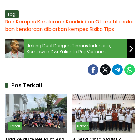
Tag:
Ban
Kempes
Kendaraan
Kondidi ban
Otomotif
resiko
ban kendaraan dibiarkan kempes
Risiko
Tips
Jelang Duel Dengan Timnas Indonesia,
Kurniawan Dwi Yulianto Puji Vietnam
Pos Terkait
Kabar
Kabar
Tiga Pelari “River Run” Asal
3 Desa Cinta Statistik