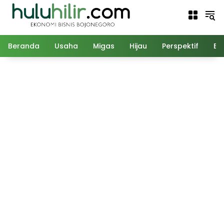
Langsung
ke
konten
Beranda
Usaha
Migas
Hijau
Perspektif
Ed