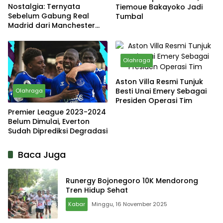
Nostalgia: Ternyata
Tiemoue Bakayoko Jadi
Sebelum Gabung Real
Tumbal
Madrid dari Manchester
United, David Beckham
Hampir Gabung Sang Rival
Olahraga
Aston Villa Resmi Tunjuk
Besti Unai Emery Sebagai
Olahraga
Presiden Operasi Tim
Premier League 2023-2024
Belum Dimulai, Everton
Sudah Diprediksi Degradasi
Baca Juga
Runergy Bojonegoro 10K Mendorong
Tren Hidup Sehat
Kabar
Minggu, 16 November 2025