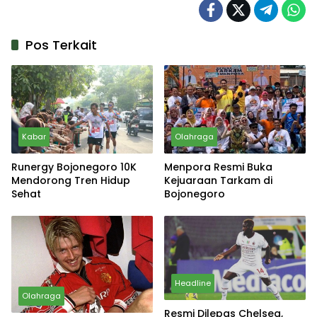
Pos Terkait
Kabar
Olahraga
Runergy Bojonegoro 10K
Menpora Resmi Buka
Mendorong Tren Hidup
Kejuaraan Tarkam di
Sehat
Bojonegoro
Headline
Olahraga
Resmi Dilepas Chelsea,