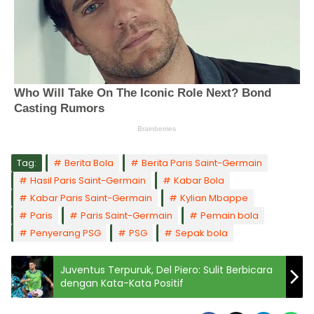
Tag:
Berita Bola
Berita Paris Saint-Germain
Hasil Paris Saint-Germain
Kabar Bola
Kabar Paris Saint-Germain
Kylian Mbappe
Paris
Paris Saint-Germain
Pemain bola
Penyerang PSG
PSG
Sepak bola
Juventus Terpuruk, Del Piero: Sulit Berbicara
dengan Kata-Kata Positif