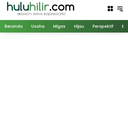
Langsung
ke
konten
Beranda
Usaha
Migas
Hijau
Perspektif
Ed