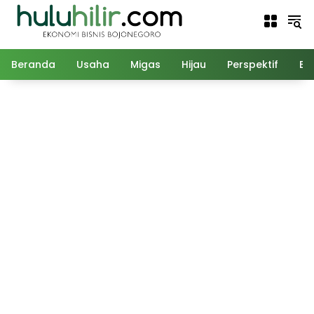
Langsung
ke
konten
Beranda
Usaha
Migas
Hijau
Perspektif
Ed