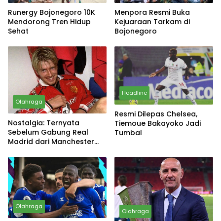
Runergy Bojonegoro 10K
Menpora Resmi Buka
Mendorong Tren Hidup
Kejuaraan Tarkam di
Sehat
Bojonegoro
Headline
Olahraga
Resmi Dilepas Chelsea,
Nostalgia: Ternyata
Tiemoue Bakayoko Jadi
Sebelum Gabung Real
Tumbal
Madrid dari Manchester
United, David Beckham
Hampir Gabung Sang Rival
Olahraga
Olahraga