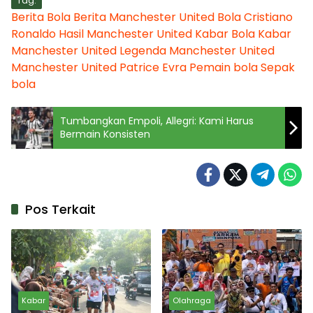
Tag:
Berita Bola
Berita Manchester United
Bola
Cristiano
Ronaldo
Hasil Manchester United
Kabar Bola
Kabar
Manchester United
Legenda Manchester United
Manchester United
Patrice Evra
Pemain bola
Sepak
bola
Tumbangkan Empoli, Allegri: Kami Harus
Bermain Konsisten
Pos Terkait
Kabar
Olahraga