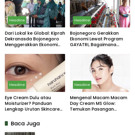
Headline
Headline
Dari Lokal ke Global: Kiprah
Bojonegoro Gerakkan
Dekranasda Bojonegoro
Ekonomi Lewat Program
Menggerakkan Ekonomi
GAYATRI, Bagaimana
Daerah
Hasilnya?
Headline
Headline
Eye Cream Dulu atau
Mengenal Macam Macam
Moisturizer? Panduan
Day Cream MS Glow:
Lengkap Urutan Skincare
Temukan Pasangan
yang Tepat
Sempurna untuk Wajahmu!
Baca Juga