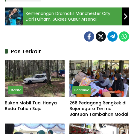
Kemenangan Dramatis Manchester City
Dari Fulham, Sukses Gusur Arsenal
Pos Terkait
Otokita
Headline
Bukan Mobil Tua, Hanya
266 Pedagang Rengkek di
Beda Tahun Saja
Bojonegoro Terima
Bantuan Tambahan Modal