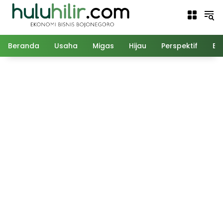
Langsung
ke
konten
Beranda
Usaha
Migas
Hijau
Perspektif
Ed