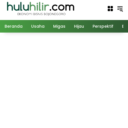
Langsung
ke
konten
Beranda
Usaha
Migas
Hijau
Perspektif
Ed