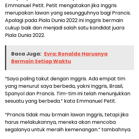
Emmanuel Petit. Petit mengatakan jika Inggris
merupakan lawan yang sesungguhnya bagi Prancis.
Apalagi pada Piala Dunia 2022 ini Inggris bermain
cukup baik dan menjadi salah satu kandidat juara
Piala Dunia 2022.
Baca Juga:
Evra: Ronaldo Harusnya
Bermain Setiap Waktu
“Saya paling takut dengan Inggris. Ada empat tim
yang menurut saya berbeda, yakni Inggris, Brasil,
Spanyol dan Prancis. Tim-tim ini telah menunjukkan
sesuatu yang berbeda.” kata Emmanuel Petit.
“Prancis tidak mau brmain lawan Inggris, tetapi jika
harus melakukannya, mereka akan mencoba
segalanya untuk meraih kemenangan.” tambahnya.