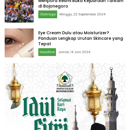
Menpora Resmi Buka Kejuaraan Tarkam
di Bojonegoro
Olahraga
Minggu, 22 September 2024
Eye Cream Dulu atau Moisturizer?
Panduan Lengkap Urutan Skincare yang
Tepat
Headline
Jumat, 14 Juni 2024