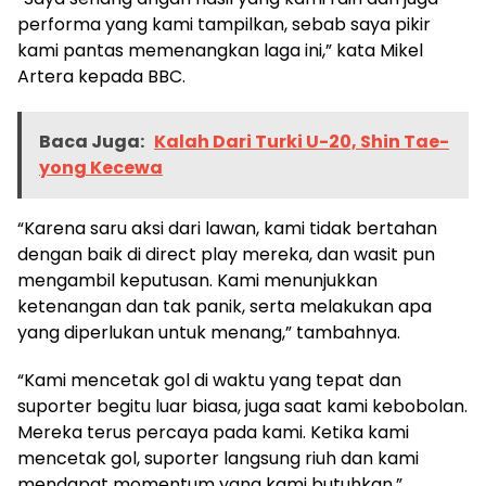
performa yang kami tampilkan, sebab saya pikir
kami pantas memenangkan laga ini,” kata Mikel
Artera kepada BBC.
Baca Juga:
Kalah Dari Turki U-20, Shin Tae-
yong Kecewa
“Karena saru aksi dari lawan, kami tidak bertahan
dengan baik di direct play mereka, dan wasit pun
mengambil keputusan. Kami menunjukkan
ketenangan dan tak panik, serta melakukan apa
yang diperlukan untuk menang,” tambahnya.
“Kami mencetak gol di waktu yang tepat dan
suporter begitu luar biasa, juga saat kami kebobolan.
Mereka terus percaya pada kami. Ketika kami
mencetak gol, suporter langsung riuh dan kami
mendapat momentum yang kami butuhkan,”