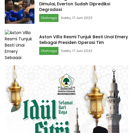
Dimulai, Everton Sudah Diprediksi
Degradasi
Olahraga
Sabtu, 17 Juni 2023
Aston Villa Resmi Tunjuk Besti Unai Emery
Sebagai Presiden Operasi Tim
Olahraga
Sabtu, 17 Juni 2023