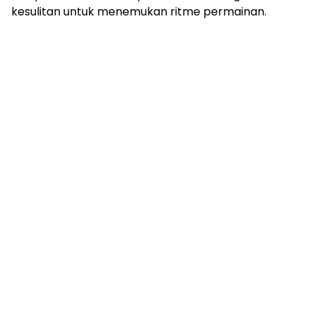
kesulitan untuk menemukan ritme permainan.