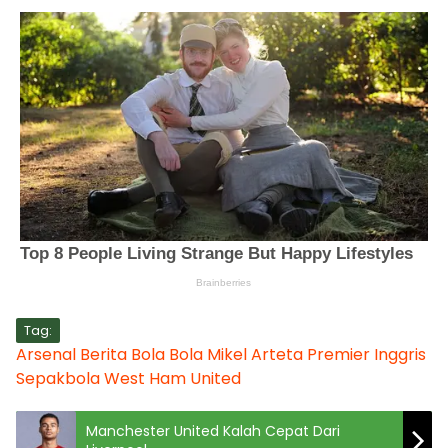
Tag:
Arsenal
Berita Bola
Bola
Mikel Arteta
Premier Inggris
Sepakbola
West Ham United
Manchester United Kalah Cepat Dari