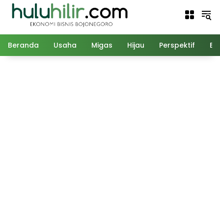
Langsung
ke
konten
Beranda
Usaha
Migas
Hijau
Perspektif
Ed