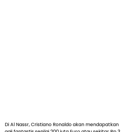
Di Al Nassr, Cristiano Ronaldo akan mendapatkan
gaji fantastis senilai 200 juta Euro atau sekitar Rp 3