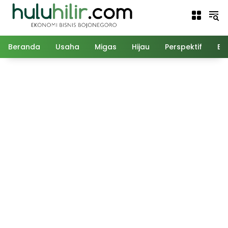
Langsung
ke
konten
Beranda
Usaha
Migas
Hijau
Perspektif
Ed