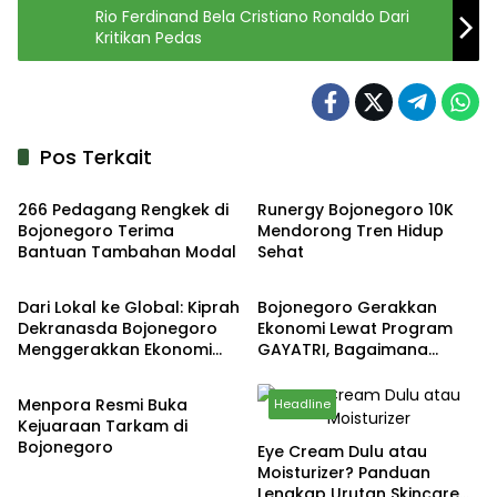
Rio Ferdinand Bela Cristiano Ronaldo Dari
Kritikan Pedas
Pos Terkait
Headline
Kabar
266 Pedagang Rengkek di
Runergy Bojonegoro 10K
Bojonegoro Terima
Mendorong Tren Hidup
Bantuan Tambahan Modal
Sehat
Headline
Headline
Dari Lokal ke Global: Kiprah
Bojonegoro Gerakkan
Dekranasda Bojonegoro
Ekonomi Lewat Program
Menggerakkan Ekonomi
GAYATRI, Bagaimana
Olahraga
Daerah
Hasilnya?
Menpora Resmi Buka
Headline
Kejuaraan Tarkam di
Bojonegoro
Eye Cream Dulu atau
Moisturizer? Panduan
Lengkap Urutan Skincare