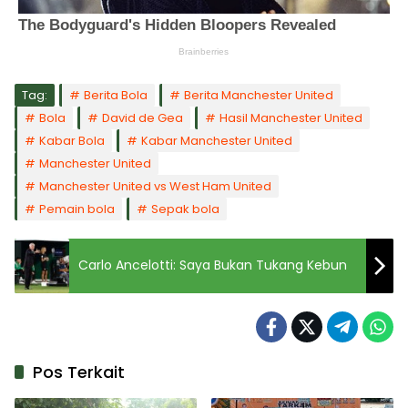
Tag:
Berita Bola
Berita Manchester United
Bola
David de Gea
Hasil Manchester United
Kabar Bola
Kabar Manchester United
Manchester United
Manchester United vs West Ham United
Pemain bola
Sepak bola
Carlo Ancelotti: Saya Bukan Tukang Kebun
Pos Terkait