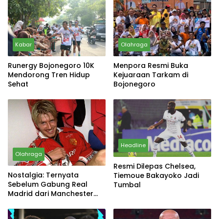
Kabar
Olahraga
Runergy Bojonegoro 10K
Menpora Resmi Buka
Mendorong Tren Hidup
Kejuaraan Tarkam di
Sehat
Bojonegoro
Headline
Olahraga
Resmi Dilepas Chelsea,
Nostalgia: Ternyata
Tiemoue Bakayoko Jadi
Sebelum Gabung Real
Tumbal
Madrid dari Manchester
United, David Beckham
Hampir Gabung Sang Rival