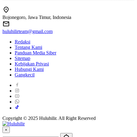
Bojonegoro, Jawa Timur, Indonesia
huluhilirteam@gmail.com
Redaksi
Tentang Kami
Panduan Media Siber
Sitemap
Kebijakan Privasi
Hubungi Kami
Gangkecil
Copyright © 2025 Huluhilir. All Right Reserved
×