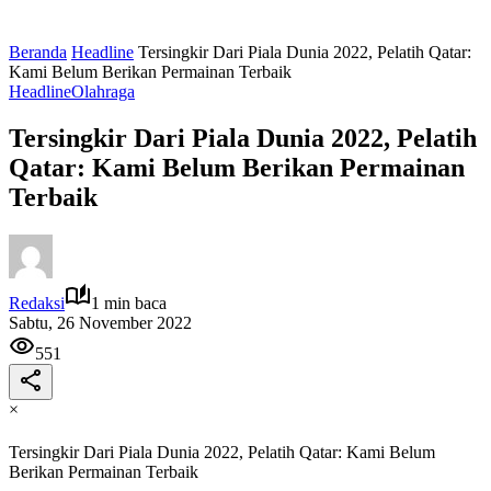
Beranda
Headline
Tersingkir Dari Piala Dunia 2022, Pelatih Qatar:
Kami Belum Berikan Permainan Terbaik
Headline
Olahraga
Tersingkir Dari Piala Dunia 2022, Pelatih
Qatar: Kami Belum Berikan Permainan
Terbaik
Redaksi
1 min baca
Sabtu, 26 November 2022
551
×
Tersingkir Dari Piala Dunia 2022, Pelatih Qatar: Kami Belum
Berikan Permainan Terbaik