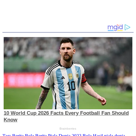
Tag:
Berita Bola
Berita Piala Dunia 2022
Bola
Hasil piala dunia