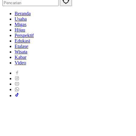
Beranda
Usaha
Migas
Hijau
Perspektif
Edukasi
Etalase
Wisata
Kabar
Video