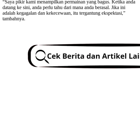
“Saya pikir kami menampilkan permainan yang bagus. Ketika anda
datang ke sini, anda perlu tahu dari mana anda berasal. Jika ini
adalah kegagalan dan kekecewaan, itu tergantung ekspektasi,”
tambahnya.