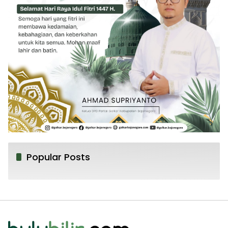
Popular Posts