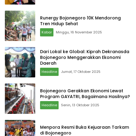
Runergy Bojonegoro 10K Mendorong
Tren Hidup Sehat
Kabar
Minggu, 16 November 2025
Dari Lokal ke Global: Kiprah Dekranasda
Bojonegoro Menggerakkan Ekonomi
Daerah
Headline
Jumat, 17 Oktober 2025
Bojonegoro Gerakkan Ekonomi Lewat
Program GAYATRI, Bagaimana Hasilnya?
Headline
Senin, 13 Oktober 2025
Menpora Resmi Buka Kejuaraan Tarkam
di Bojonegoro