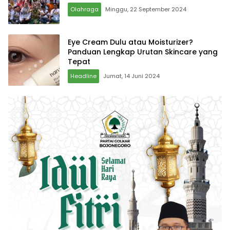
Olahraga
Minggu, 22 September 2024
Eye Cream Dulu atau Moisturizer?
Panduan Lengkap Urutan Skincare yang
Tepat
Headline
Jumat, 14 Juni 2024