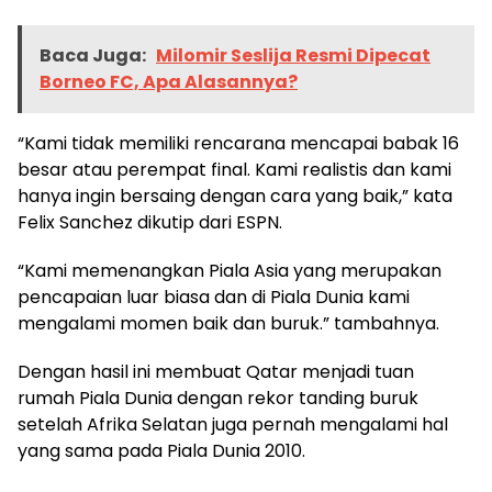
Baca Juga:
Milomir Seslija Resmi Dipecat
Borneo FC, Apa Alasannya?
“Kami tidak memiliki rencarana mencapai babak 16
besar atau perempat final. Kami realistis dan kami
hanya ingin bersaing dengan cara yang baik,” kata
Felix Sanchez dikutip dari ESPN.
“Kami memenangkan Piala Asia yang merupakan
pencapaian luar biasa dan di Piala Dunia kami
mengalami momen baik dan buruk.” tambahnya.
Dengan hasil ini membuat Qatar menjadi tuan
rumah Piala Dunia dengan rekor tanding buruk
setelah Afrika Selatan juga pernah mengalami hal
yang sama pada Piala Dunia 2010.