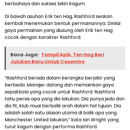
berbahaya dan sukses bikin kagum.
Di bawah asuhan Erik ten Hag, Rashford seakan
kembali menemukan bentuk permainannya. Dinilai
gaya permainan yang diusung oleh Erik ten Hag
cocok dengan karakter Rashford.
Baca Juga:
Tampil Apik, Ten Hag Beri
Julukan Baru Untuk Casemiro
“Rashford berada dalam kerangka berpikir yang
berbeda. Manajer datang dan memainkan gaya
sepakbola yang cocok untuk Rashford. Rashford
tahu persis apa yang dia lakukan. Dia punya jeda dan
dia fit, klub muai berbalik arah dalam hal tujuan. Dia
adalah salah satu alasan utama di balik apa yang
Manchester United lakukan,” kata Ian Wright yang
turut kagum dengan performa Rashford.