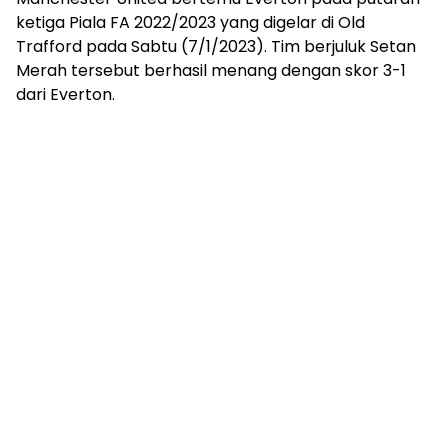
ketiga Piala FA 2022/2023 yang digelar di Old
Trafford pada Sabtu (7/1/2023). Tim berjuluk Setan
Merah tersebut berhasil menang dengan skor 3-1
dari Everton.