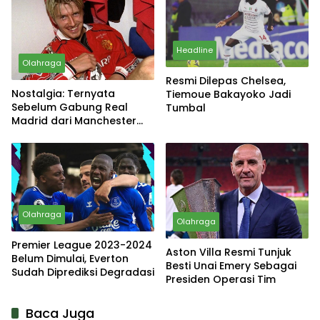
Headline
Olahraga
Resmi Dilepas Chelsea,
Nostalgia: Ternyata
Tiemoue Bakayoko Jadi
Sebelum Gabung Real
Tumbal
Madrid dari Manchester
United, David Beckham
Hampir Gabung Sang Rival
Olahraga
Olahraga
Premier League 2023-2024
Aston Villa Resmi Tunjuk
Belum Dimulai, Everton
Besti Unai Emery Sebagai
Sudah Diprediksi Degradasi
Presiden Operasi Tim
Baca Juga