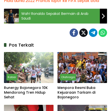
Piala dunia 2022
Prancis lapor ke FIFA
Sepak bola
Wah! Ronaldo Sepakat Bermain di Arab
Saudi
Pos Terkait
Kabar
Olahraga
Runergy Bojonegoro 10K
Menpora Resmi Buka
Mendorong Tren Hidup
Kejuaraan Tarkam di
Sehat
Bojonegoro