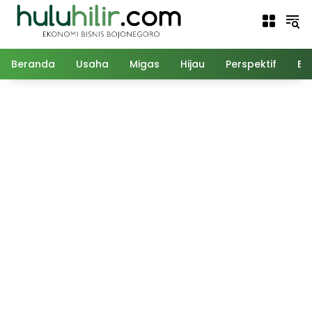
Langsung
ke
konten
Beranda
Usaha
Migas
Hijau
Perspektif
Ed