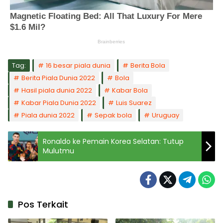
Tag:
16 besar piala dunia
Berita Bola
Berita Piala Dunia 2022
Bola
Hasil piala dunia 2022
Kabar Bola
Kabar Piala Dunia 2022
Luis Suarez
Piala dunia 2022
Sepak bola
Uruguay
Ronaldo ke Pemain Korea Selatan: Tutup
Mulutmu
Pos Terkait