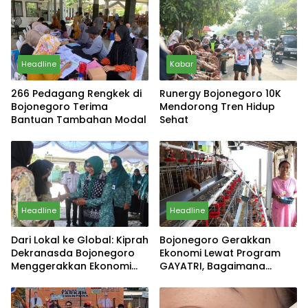
Headline
Kabar
266 Pedagang Rengkek di
Runergy Bojonegoro 10K
Bojonegoro Terima
Mendorong Tren Hidup
Bantuan Tambahan Modal
Sehat
Headline
Headline
Dari Lokal ke Global: Kiprah
Bojonegoro Gerakkan
Dekranasda Bojonegoro
Ekonomi Lewat Program
Menggerakkan Ekonomi
GAYATRI, Bagaimana
Daerah
Hasilnya?