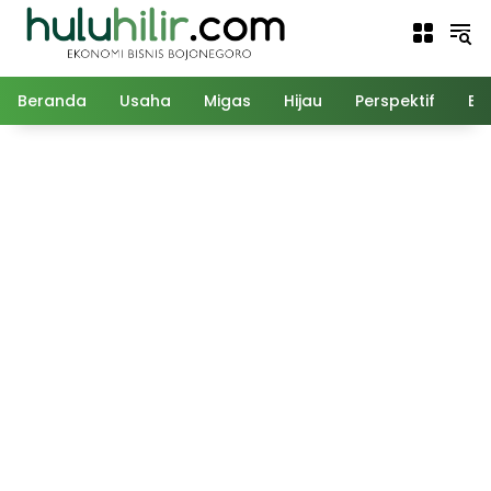
Langsung
ke
konten
Beranda
Usaha
Migas
Hijau
Perspektif
Ed