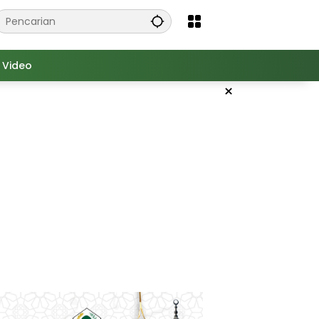
Video
×