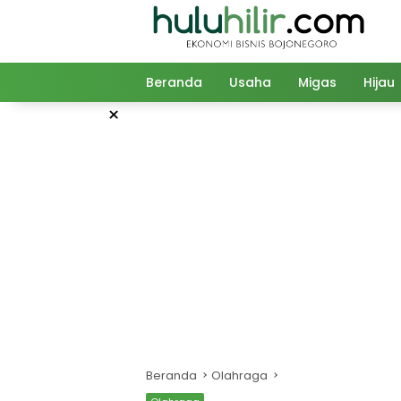
Langsung
ke
konten
Beranda
Usaha
Migas
Hijau
×
Beranda
Olahraga