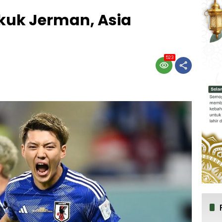
kuk Jerman, Asia
523