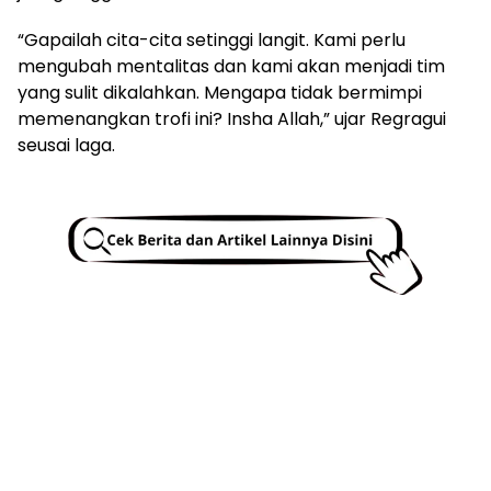
“Gapailah cita-cita setinggi langit. Kami perlu
mengubah mentalitas dan kami akan menjadi tim
yang sulit dikalahkan. Mengapa tidak bermimpi
memenangkan trofi ini? Insha Allah,” ujar Regragui
seusai laga.