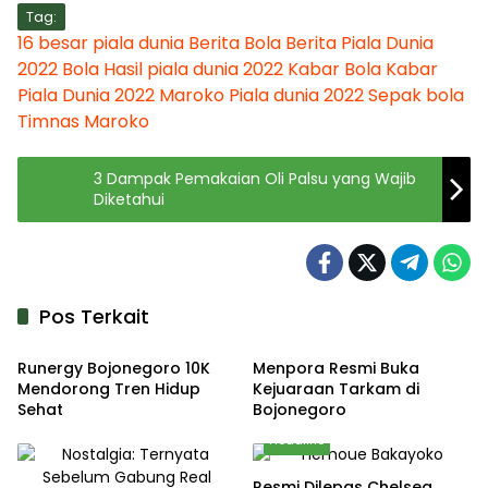
Tag:
16 besar piala dunia
Berita Bola
Berita Piala Dunia
2022
Bola
Hasil piala dunia 2022
Kabar Bola
Kabar
Piala Dunia 2022
Maroko
Piala dunia 2022
Sepak bola
Timnas Maroko
3 Dampak Pemakaian Oli Palsu yang Wajib
Diketahui
Pos Terkait
Kabar
Olahraga
Runergy Bojonegoro 10K
Menpora Resmi Buka
Mendorong Tren Hidup
Kejuaraan Tarkam di
Sehat
Bojonegoro
Headline
Resmi Dilepas Chelsea,