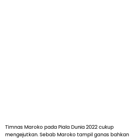
Timnas Maroko pada Piala Dunia 2022 cukup
mengejutkan. Sebab Maroko tampil ganas bahkan