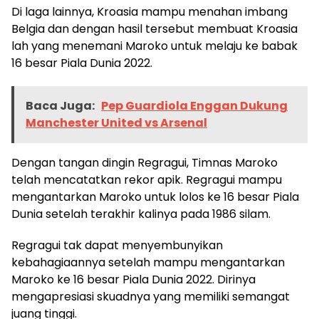
Di laga lainnya, Kroasia mampu menahan imbang
Belgia dan dengan hasil tersebut membuat Kroasia
lah yang menemani Maroko untuk melaju ke babak
16 besar Piala Dunia 2022.
Baca Juga:
Pep Guardiola Enggan Dukung
Manchester United vs Arsenal
Dengan tangan dingin Regragui, Timnas Maroko
telah mencatatkan rekor apik. Regragui mampu
mengantarkan Maroko untuk lolos ke 16 besar Piala
Dunia setelah terakhir kalinya pada 1986 silam.
Regragui tak dapat menyembunyikan
kebahagiaannya setelah mampu mengantarkan
Maroko ke 16 besar Piala Dunia 2022. Dirinya
mengapresiasi skuadnya yang memiliki semangat
juang tinggi.