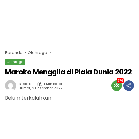
Beranda
Olahraga
Olahraga
Maroko Menggila di Piala Dunia 2022
576
Redaksi
1 Min Baca
Jumat, 2 Desember 2022
Belum terkalahkan