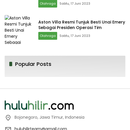
Olahraga
Sabtu, 17 Juni 2023
Aston Villa Resmi Tunjuk Besti Unai Emery
Sebagai Presiden Operasi Tim
Olahraga
Sabtu, 17 Juni 2023
Popular Posts
Bojonegoro, Jawa Timur, Indonesia
huluhilirteam@gmail.com